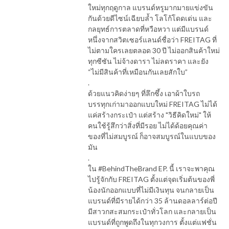
ใหม่ทุกฤดูกาล แบรนด์หรูมากมายแข่งขัน
กันด้วยดีไซน์เฉียบล้ำ โลโก้โดดเด่น และ
กลยุทธ์การตลาดที่หวือหวา แต่มีแบรนด์
หนึ่งจากสวิตเซอร์แลนด์ชื่อว่า FREITAG ที่
ไม่ตามใครเลยตลอด 30 ปี ไม่ออกสินค้าใหม่
ทุกซีซัน ไม่จ้างดารา ไม่ลดราคา และยัง
“ไม่มีสินค้าที่เหมือนกันเลยสักใบ”
.
ด้วยแนวคิดง่ายๆ ที่ลึกซึ้ง เอาผ้าใบรถ
บรรทุกเก่ามาออกแบบใหม่ FREITAG ไม่ได้
แค่สร้างกระเป๋า แต่สร้าง "วิธีคิดใหม่" ให้
คนใช้รู้สึกว่าสิ่งที่มีรอย ไม่ได้ด้อยคุณค่า
ของที่ไม่สมบูรณ์ ก็อาจสมบูรณ์ในแบบของ
มัน
.
ใน #BehindTheBrand EP. นี้ เราจะพาคุณ
ไปรู้จักกับ FREITAG ตั้งแต่จุดเริ่มต้นของพี่
น้องนักออกแบบที่ไม่มีเงินทุน จนกลายเป็น
แบรนด์ที่มีรายได้กว่า 35 ล้านดอลลาร์ต่อปี
มีสาวกสะสมกระเป๋าทั่วโลก และกลายเป็น
แบรนด์ที่ถูกพูดถึงในทุกวงการ ตั้งแต่แฟชั่น