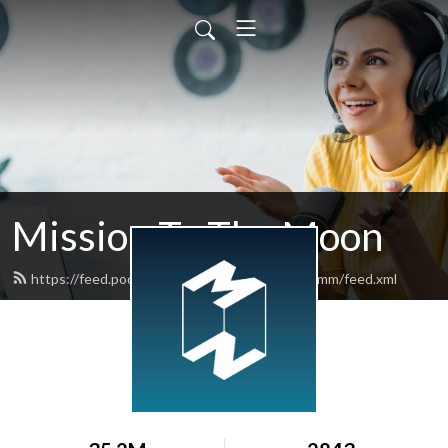
Mission To The Moon
https://feed.podbean.com/missiontothemoonmm/feed.xml